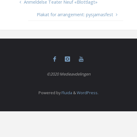
D
E
N
Anmeldelse Teater Neuf «Blottlagt»
T
E
R
Plakat for arrangement: pysjamasfest
S
A
M
F
U
N
D
©2020 Medieavdelingen
Powered by
Fluida
&
WordPress.